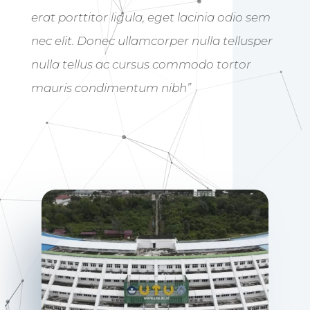
“Donec id elit non mi porta gravida at eget
Duis mollis, est non commodo luctus, nisi
erat porttitor ligula, eget lacinia odio sem
nec elit. Donec ullamcorper nulla tellusper
nulla tellus ac cursus commodo tortor
mauris condimentum nibh”