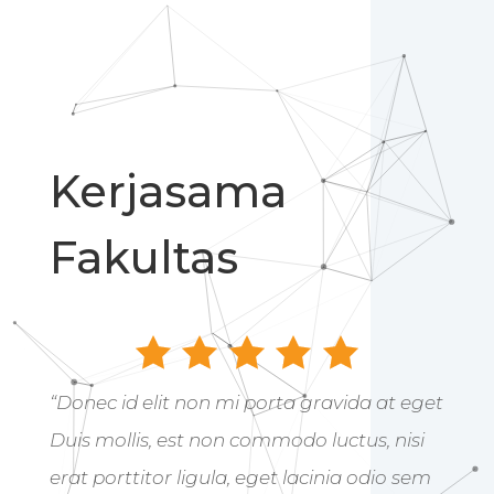
Kerjasama
Fakultas
“Donec id elit non mi porta gravida at eget
Duis mollis, est non commodo luctus, nisi