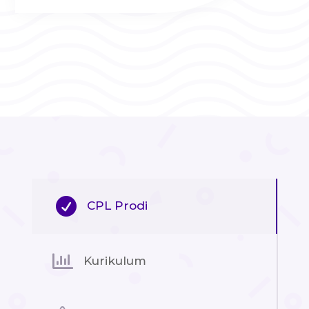

CPL Prodi

Kurikulum