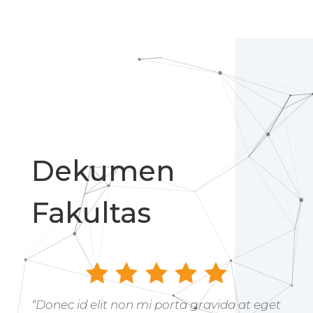
Dekumen
Fakultas
“Donec id elit non mi porta gravida at eget