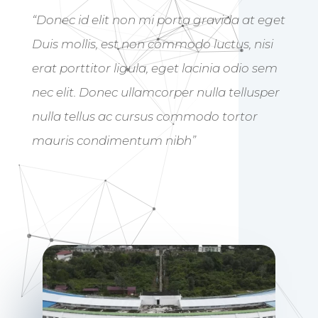
“Donec id elit non mi porta gravida at eget
Duis mollis, est non commodo luctus, nisi
erat porttitor ligula, eget lacinia odio sem
nec elit. Donec ullamcorper nulla tellusper
nulla tellus ac cursus commodo tortor
mauris condimentum nibh”