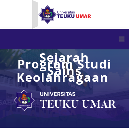
Sejarah
Program Studi
Sains
Keolahragaan